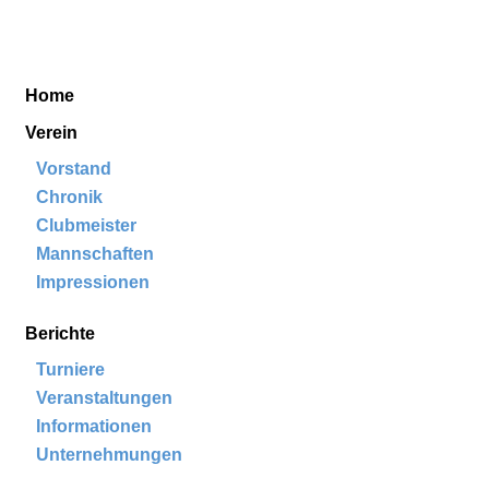
Golf & Country Club Schloss Krugsdorf
Home
Aktuelles
Verein
Berichte
Kontakt
Home
Verein
Vorstand
Chronik
Clubmeister
Mannschaften
Impressionen
Berichte
Turniere
Veranstaltungen
Informationen
Unternehmungen