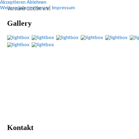
Akzeptieren
Ablehnen
Weitere Informationen
|
Impressum
Vorstand GCCSK e.V.
Gallery
Kontakt